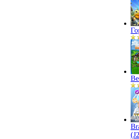
Го
Ве
Br
(J