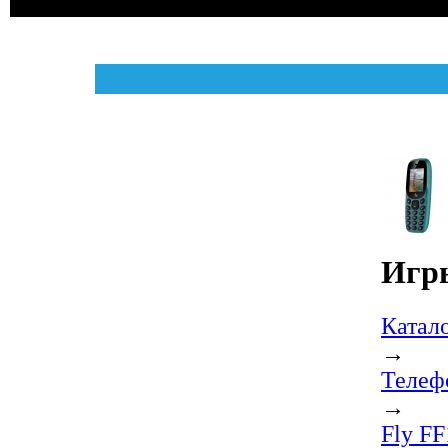
Игры
Катал
→
Телеф
→
Fly FF