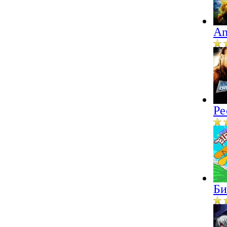
An
Ре
Би