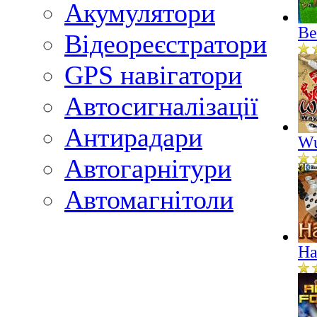
Акумулятори
Ве
Відеореєстратори
GPS навігатори
Автосигналізації
Антирадари
Wu
Автогарнітури
Автомагнітоли
На