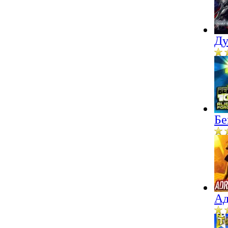
Ду
Бе
Ад