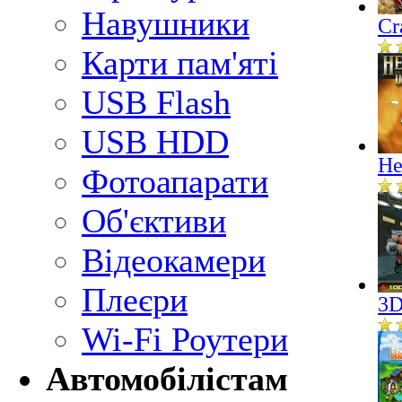
Навушники
Cr
Карти пам'яті
USB Flash
USB HDD
He
Фотоапарати
Об'єктиви
Відеокамери
Плеєри
3D
Wi-Fi Роутери
Автомобілістам