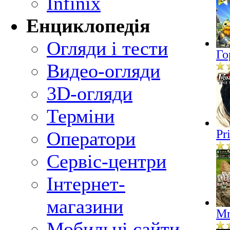
Infinix
Енциклопедія
Огляди і тести
Го
Видео-огляди
3D-огляди
Терміни
Pr
Оператори
Сервіс-центри
Інтернет-
магазини
Mr
Мобильні сайти