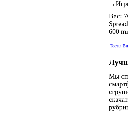
→
Игр
Вес: 7
Spread
600 mA
Тесты
Ви
Лучш
Мы сп
смартф
сгрупи
скачат
рубрик