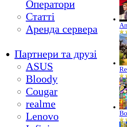
Оператори
Статті
An
Аренда сервера
Партнери та друзі
ASUS
Re
Bloody
Cougar
realme
Bo
Lenovo